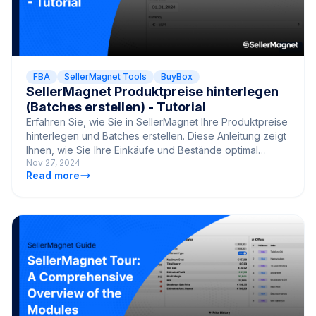
FBA
SellerMagnet Tools
BuyBox
SellerMagnet Produktpreise hinterlegen
(Batches erstellen) - Tutorial
Erfahren Sie, wie Sie in SellerMagnet Ihre Produktpreise
hinterlegen und Batches erstellen. Diese Anleitung zeigt
Ihnen, wie Sie Ihre Einkäufe und Bestände optimal
Nov 27, 2024
verwalten.
Read more