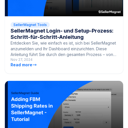
SellerMagnet Tools
SellerMagnet Login- und Setup-Prozess:
Schritt-für-Schritt-Anleitung
Entdecken Sie, wie einfach es ist, sich bei SellerMagnet
anzumelden und Ihr Dashboard einzurichten. Diese
Anleitung führt Sie durch den gesamten Prozess – von
Nov 27, 2024
der Registrierung bis zur vollständigen Nutzung des
Read more
Dashboards.