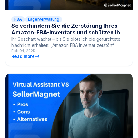
FBA
Lagerverwaltung
So verhindern Sie die Zerstörung Ihres
Amazon-FBA-Inventars und schützen Ihr
Geschäft
Ihr Geschäft wächst – bis Sie plötzlich die gefürchtete
Nachricht erhalten: „Amazon FBA Inventar zerstört“...
Feb 04, 2025
Read more