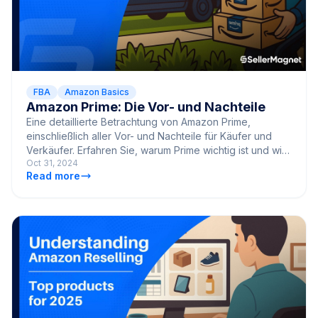
FBA
Amazon Basics
Amazon Prime: Die Vor- und Nachteile
Eine detaillierte Betrachtung von Amazon Prime,
einschließlich aller Vor- und Nachteile für Käufer und
Verkäufer. Erfahren Sie, warum Prime wichtig ist und wie
Oct 31, 2024
SellerMagnet dabei hilft, als Amazon-Verkäufer
Read more
erfolgreich zu sein.