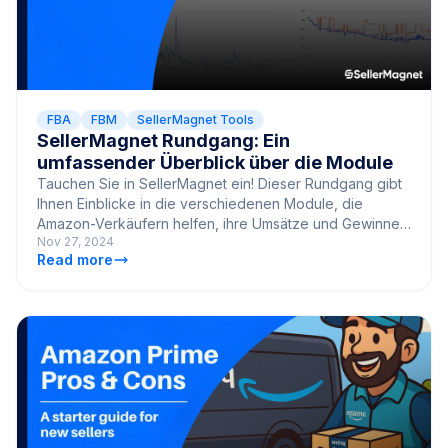
FBA
FBM
SellerMagnet Tools
SellerMagnet Rundgang: Ein
umfassender Überblick über die Module
Tauchen Sie in SellerMagnet ein! Dieser Rundgang gibt
Ihnen Einblicke in die verschiedenen Module, die
Amazon-Verkäufern helfen, ihre Umsätze und Gewinne
Nov 27, 2024
zu steigern.
Read more