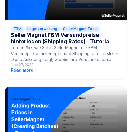
FBM
Lagerverwaltung
SellerMagnet Tools
SellerMagnet FBM Versandpreise
hinterlegen (Shipping Rates) - Tutorial
Lernen Sie, wie Sie in SellerMagnet die FBM
Versandpreise hinterlegen und Shipping Rates erstellen.
Diese Anleitung zeigt, wie Sie Ihre Versandkosten
Nov 27, 2024
präzise verwalten und Ihren Profit optimieren.
Read more