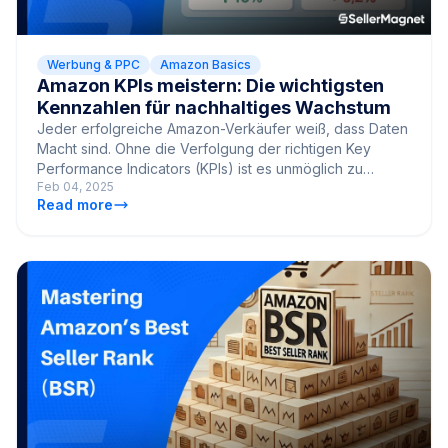
Werbung & PPC
Amazon Basics
Amazon KPIs meistern: Die wichtigsten
Kennzahlen für nachhaltiges Wachstum
Jeder erfolgreiche Amazon-Verkäufer weiß, dass Daten
Macht sind. Ohne die Verfolgung der richtigen Key
Performance Indicators (KPIs) ist es unmöglich zu
Feb 04, 2025
verstehen, was fu
Read more