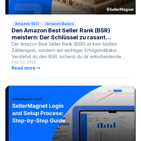
Amazon SEO
Amazon Basics
Den Amazon Best Seller Rank (BSR)
meistern: Der Schlüssel zu rasant
steigenden Verkaufszahlen
Der Amazon Best Seller Rank (BSR) ist kein bloßes
Zahlenspiel, sondern ein wichtiger Erfolgsindikator.
Verstehst du den BSR, sicherst du dir entscheidende
Feb 03, 2025
Vorteile!
Read more