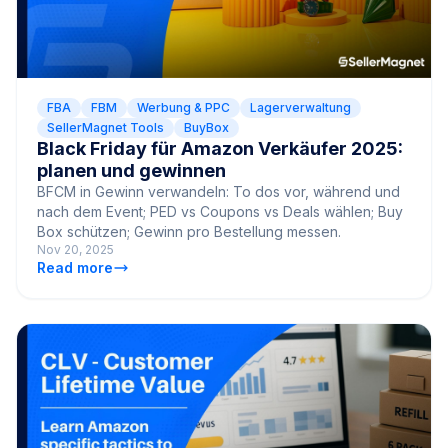
FBA
FBM
Werbung & PPC
Lagerverwaltung
SellerMagnet Tools
BuyBox
Black Friday für Amazon Verkäufer 2025:
planen und gewinnen
BFCM in Gewinn verwandeln: To dos vor, während und
nach dem Event; PED vs Coupons vs Deals wählen; Buy
Box schützen; Gewinn pro Bestellung messen.
Nov 20, 2025
Read more