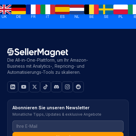
DE
FR
IT
ES
NL
BE
SE
PL
IE
T
Die All-in-One-Plattform, um Ihr Amazon-
Business mit Analytics-, Repricing- und
Automatisierungs-Tools zu skalieren.
Abonnieren Sie unseren Newsletter
Monatliche Tipps, Updates & exklusive Angebote