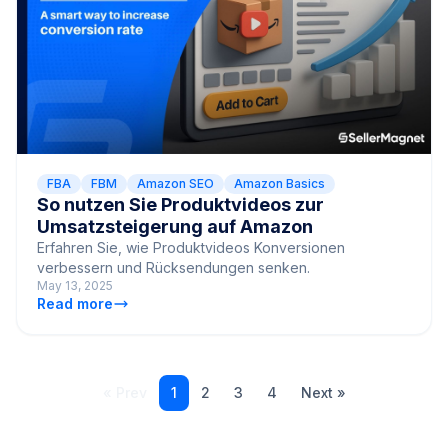
FBA
FBM
Amazon SEO
Amazon Basics
So nutzen Sie Produktvideos zur
Umsatzsteigerung auf Amazon
Erfahren Sie, wie Produktvideos Konversionen
verbessern und Rücksendungen senken.
May 13, 2025
Read more
« Prev
1
2
3
4
Next »