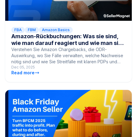
FBA
FBM
Amazon Basics
Amazon-Rückbuchungen: Was sie sind,
wie man darauf reagiert und wie man sie
reduziert
Verstehen Sie Amazon Chargebacks, die ODR-
Auswirkung, wo Sie Fälle verwalten, welche Nachweise
nötig sind und wie Sie Streitfälle mit klaren PDPs und
Dec 05, 2025
Sendungsverfolgung v
Read more