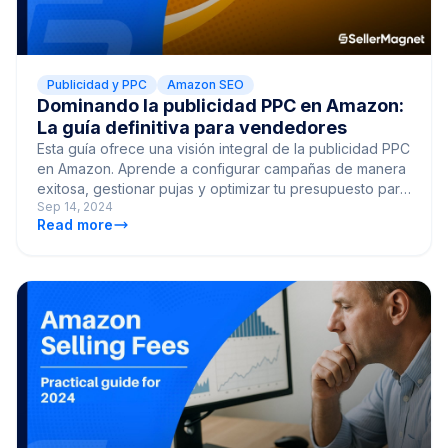
Publicidad y PPC
Amazon SEO
Dominando la publicidad PPC en Amazon:
La guía definitiva para vendedores
Esta guía ofrece una visión integral de la publicidad PPC
en Amazon. Aprende a configurar campañas de manera
exitosa, gestionar pujas y optimizar tu presupuesto para
Sep 14, 2024
maximizar el ROI de tu publicidad en Amazon.
Read more