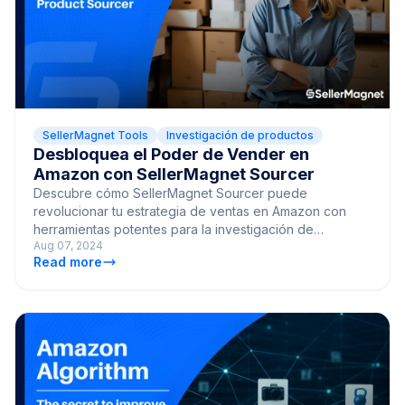
SellerMagnet Tools
Investigación de productos
Desbloquea el Poder de Vender en
Amazon con SellerMagnet Sourcer
Descubre cómo SellerMagnet Sourcer puede
revolucionar tu estrategia de ventas en Amazon con
herramientas potentes para la investigación de
Aug 07, 2024
productos, el análisis competitivo y los cálculos de
Read more
rentabilidad.