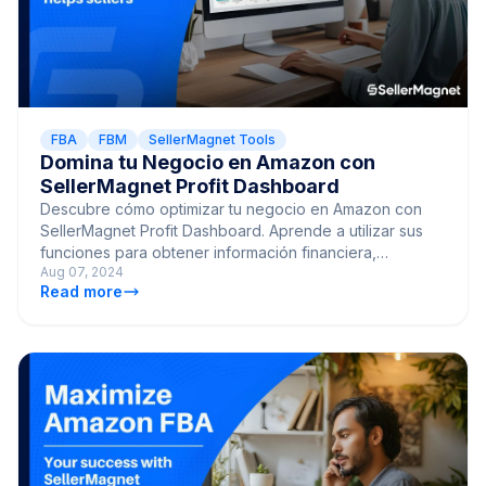
FBA
FBM
SellerMagnet Tools
Domina tu Negocio en Amazon con
SellerMagnet Profit Dashboard
Descubre cómo optimizar tu negocio en Amazon con
SellerMagnet Profit Dashboard. Aprende a utilizar sus
funciones para obtener información financiera,
Aug 07, 2024
gestionar costes y optimizar la rentabilidad.
Read more