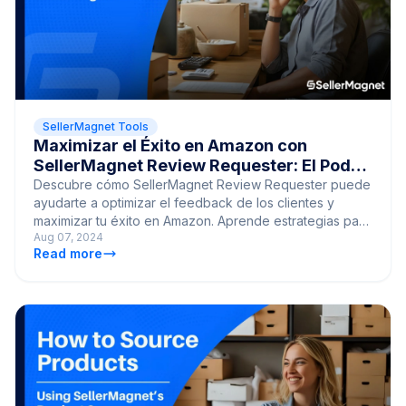
SellerMagnet Tools
Maximizar el Éxito en Amazon con
SellerMagnet Review Requester: El Poder
del Feedback de los Cliente
Descubre cómo SellerMagnet Review Requester puede
ayudarte a optimizar el feedback de los clientes y
maximizar tu éxito en Amazon. Aprende estrategias para
Aug 07, 2024
aumentar las reseñas positivas y mejorar tu negocio.
Read more