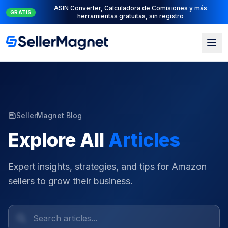
Suite PPC completa: PPC Manager para el control + AI
NUEVO
Engine para la automatización
SellerMagnet Blog
Explore All
Articles
Expert insights, strategies, and tips for Amazon
sellers to grow their business.