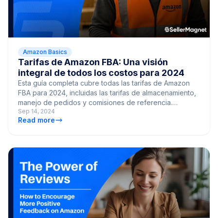
Amazon Basics
Tarifas de Amazon FBA: Una visión
integral de todos los costos para 2024
Esta guía completa cubre todas las tarifas de Amazon
FBA para 2024, incluidas las tarifas de almacenamiento,
manejo de pedidos y comisiones de referencia.
Sep 14, 2024
Descubra cómo gestionar estos costos de manera
Read more
efectiva.