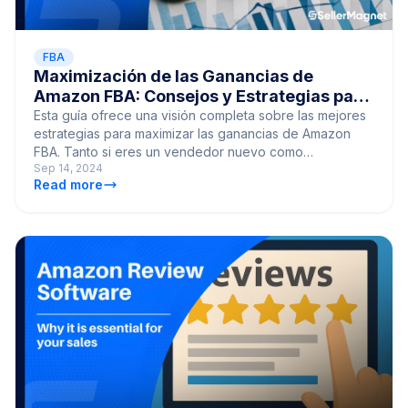
FBA
Maximización de las Ganancias de
Amazon FBA: Consejos y Estrategias para
Vendedores Nuevos y Experim
Esta guía ofrece una visión completa sobre las mejores
estrategias para maximizar las ganancias de Amazon
FBA. Tanto si eres un vendedor nuevo como
Sep 14, 2024
experimentado, estos consejos te ayudarán a aumentar
Read more
tu rentabilidad en Amazon.