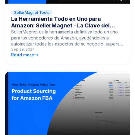
SellerMagnet Tools
La Herramienta Todo en Uno para
Amazon: SellerMagnet - La Clave del
Éxito
SellerMagnet es la herramienta definitiva todo en uno
para los vendedores de Amazon, ayudándoles a
automatizar todos los aspectos de su negocio, superar
Sep 29, 2024
a la competencia y llevar sus ventas al siguiente nivel.
Read more