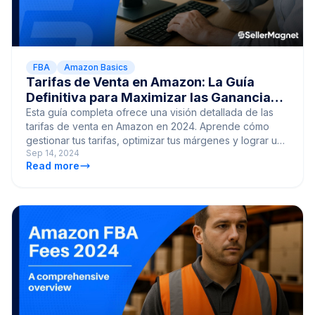
FBA
Amazon Basics
Tarifas de Venta en Amazon: La Guía
Definitiva para Maximizar las Ganancias
en 2024
Esta guía completa ofrece una visión detallada de las
tarifas de venta en Amazon en 2024. Aprende cómo
gestionar tus tarifas, optimizar tus márgenes y lograr una
Sep 14, 2024
rentabilidad a largo plazo en Amazon.
Read more