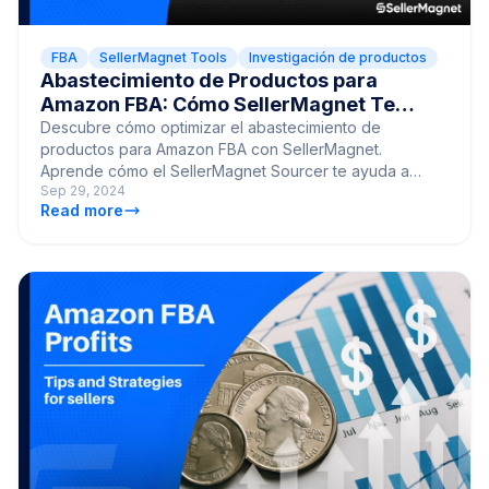
FBA
SellerMagnet Tools
Investigación de productos
Abastecimiento de Productos para
Amazon FBA: Cómo SellerMagnet Te
Ayuda
Descubre cómo optimizar el abastecimiento de
productos para Amazon FBA con SellerMagnet.
Aprende cómo el SellerMagnet Sourcer te ayuda a
Sep 29, 2024
identificar rápidamente productos rentables.
Read more