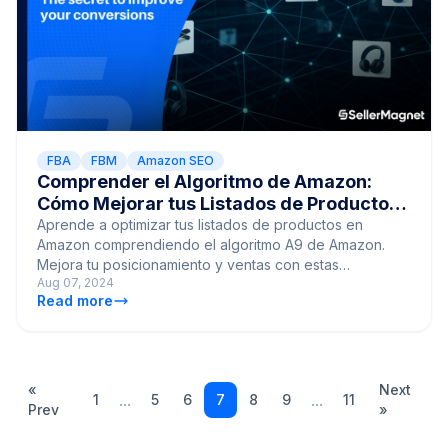
FBA
FBM
Amazon SEO
Comprender el Algoritmo de Amazon:
Cómo Mejorar tus Listados de Productos
y Aumentar las Ventas
Aprende a optimizar tus listados de productos en
Amazon comprendiendo el algoritmo A9 de Amazon.
Mejora tu posicionamiento y ventas con estas
Aug 07, 2024
estrategias prácticas.
Read more
«
Next
...
...
1
5
6
7
8
9
11
Prev
»