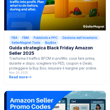
FBA
FBM
Pubblicità e PPC
Gestione dell'inventario
SellerMagnet Tools
BuyBox
Guida strategica Black Friday Amazon
Seller 2025
Trasforma il traffico BFCM in profitto: cosa fare prima,
durante e dopo; scegliere tra PED, coupon e Deals;
proteggere la Buy Box; misurare il margine per ordine.
Nov 20, 2025
Read more