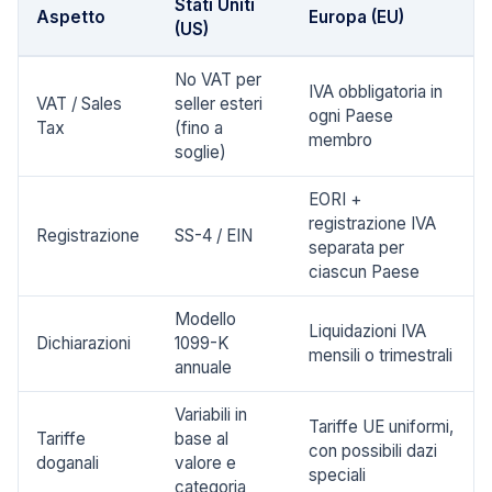
Stati Uniti
Aspetto
Europa (EU)
(US)
No VAT per
IVA obbligatoria in
VAT / Sales
seller esteri
ogni Paese
Tax
(fino a
membro
soglie)
EORI +
registrazione IVA
Registrazione
SS-4 / EIN
separata per
ciascun Paese
Modello
Liquidazioni IVA
Dichiarazioni
1099-K
mensili o trimestrali
annuale
Variabili in
Tariffe UE uniformi,
Tariffe
base al
con possibili dazi
doganali
valore e
speciali
categoria