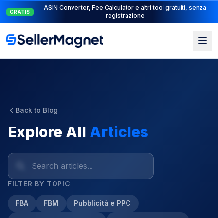
Suite PPC completa: PPC Manager per il controllo + AI
NUOVO
Engine per l'automazione
Back to Blog
Explore All
Articles
FILTER BY TOPIC
FBA
FBM
Pubblicità e PPC