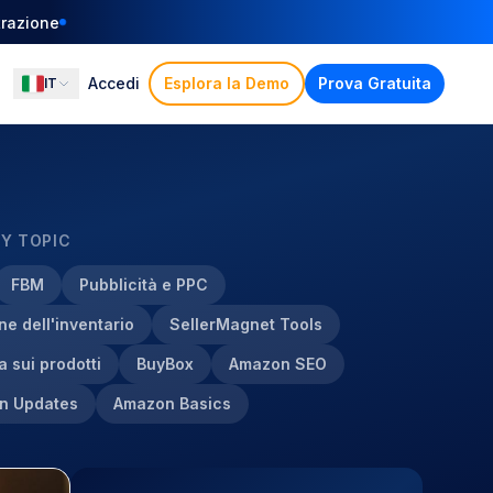
strazione
Accedi
Esplora la Demo
Prova Gratuita
IT
BY TOPIC
FBM
Pubblicità e PPC
ne dell'inventario
SellerMagnet Tools
a sui prodotti
BuyBox
Amazon SEO
n Updates
Amazon Basics