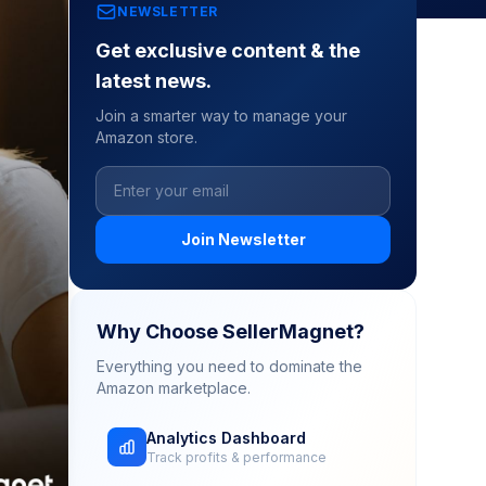
NEWSLETTER
Get exclusive content & the
latest news.
Join a smarter way to manage your
Amazon store.
Join Newsletter
Why Choose SellerMagnet?
Everything you need to dominate the
Amazon marketplace.
Analytics Dashboard
Track profits & performance