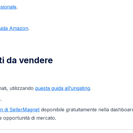
ssionale
.
guida Amazon
.
tti da vendere
nati, utilizzando
questa guida all’ungating
.
.
 di SellerMagnet
disponibile gratuitamente nella dashboar
à e opportunità di mercato.