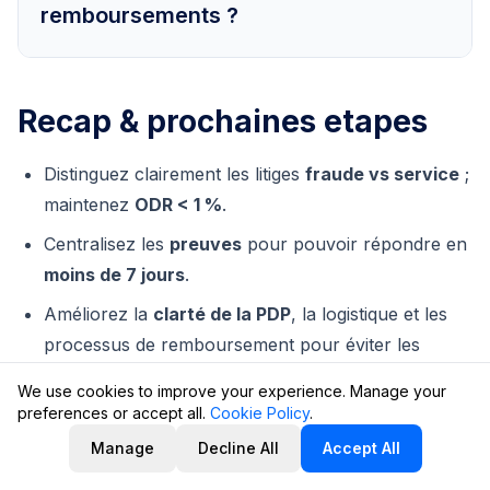
remboursements ?
Learn more about A-to-z Guarantee claims
.
Oui. L’essentiel de la réduction vient de
PDP
Recap & prochaines etapes
plus claires
, d’
expéditions suivies avec
signature
pour les commandes de forte
Distinguez clairement les litiges
fraude vs service
;
valeur, d’un
support rapide après livraison
maintenez
ODR < 1 %
.
et d’un
processus de retour fluide
. Vous
Centralisez les
preuves
pour pouvoir répondre en
pouvez protéger votre marge tout en
moins de 7 jours
.
réduisant les litiges en corrigeant les quelques
Améliorez la
clarté de la PDP
, la logistique et les
causes principales qui génèrent la majorité des
processus de remboursement pour éviter les
réclamations.
récidives.
We use cookies to improve your experience. Manage your
Travaillez avec des données au niveau de la
preferences or accept all.
Cookie Policy
.
commande dans la
SellerMagnet Analytics
Manage
Decline All
Accept All
Dashboard
: