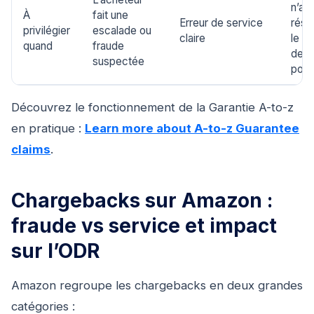
n’a 
À
fait une
Erreur de service
réso
privilégier
escalade ou
claire
le c
quand
fraude
des
suspectée
polit
Découvrez le fonctionnement de la Garantie A-to-z
en pratique :
Learn more about A-to-z Guarantee
claims
.
Chargebacks sur Amazon :
fraude vs service et impact
sur l’ODR
Amazon regroupe les chargebacks en deux grandes
catégories :