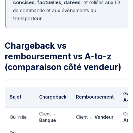
concises, factuelles, datées
, et reliées aux ID
de commande et aux événements du
transporteur.
Chargeback vs
remboursement vs A-to-z
(comparaison côté vendeur)
Gara
Sujet
Chargeback
Remboursement
A-t
Client →
Clie
Qui initie
Client ↔
Vendeur
Banque
Ama