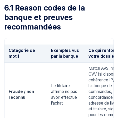
6.1 Reason codes de la
banque et preuves
recommandées
Catégorie de
Exemples vus
Ce qui renforc
motif
par la banque
votre dossier
Match AVS, mat
CVV (si disponib
cohérence IP/ré
Le titulaire
historique de
Fraude / non
affirme ne pas
commandes,
reconnu
avoir effectué
concordance en
l’achat
adresse de livra
et titulaire, sign
pour les comm