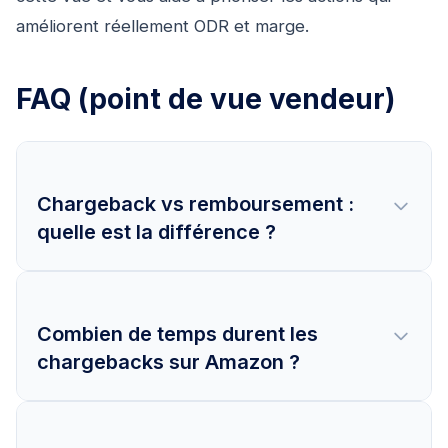
améliorent réellement ODR et marge.
FAQ (point de vue vendeur)
Chargeback vs remboursement :
quelle est la différence ?
Un chargeback est une rétrofacturation
médiée par la banque
qui peut débiter votre
Combien de temps durent les
chargebacks sur Amazon ?
compte ; un remboursement est une résolution
initiée par le vendeur
dans Seller Central.
Les chargebacks peuvent entraîner des frais
Prévoyez jusqu’à
~90 jours
à partir du dépôt