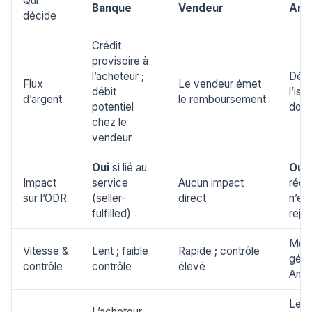
Qui
Banque
Vendeur
Ama
décide
Crédit
provisoire à
l’acheteur ;
Dép
Flux
Le vendeur émet
débit
l’iss
d’argent
le remboursement
potentiel
doss
chez le
vendeur
Oui
si lié au
Oui
s
Impact
service
Aucun impact
récl
sur l’ODR
(seller-
direct
n’es
fulfilled)
reje
Moye
Vitesse &
Lent ; faible
Rapide ; contrôle
géré
contrôle
contrôle
élevé
Ama
Le v
L’acheteur