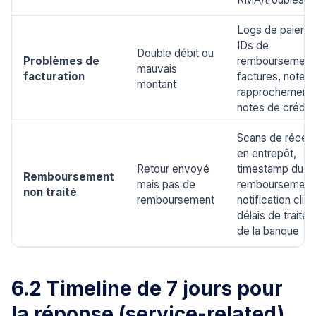
Logs de paieme
IDs de
Double débit ou
Problèmes de
remboursement
mauvais
facturation
factures, notes
montant
rapprochement,
notes de crédit
Scans de récept
en entrepôt,
Retour envoyé
timestamp du
Remboursement
mais pas de
remboursement
non traité
remboursement
notification clien
délais de traite
de la banque
6.2 Timeline de 7 jours pour
la réponse (service-related)