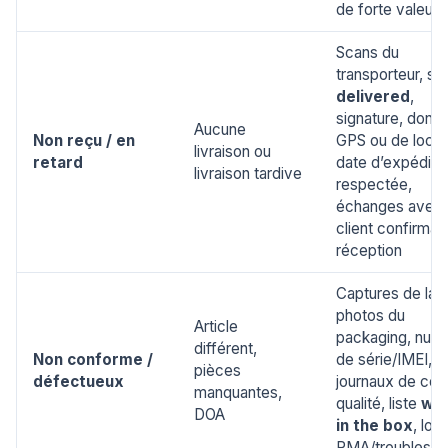
de forte valeur
Scans du
transporteur, sta
delivered
,
signature, donn
Aucune
Non reçu / en
GPS ou de locke
livraison ou
retard
date d’expéditi
livraison tardive
respectée,
échanges avec 
client confirmant
réception
Captures de la 
photos du
Article
packaging, num
différent,
Non conforme /
de série/IMEI,
pièces
défectueux
journaux de con
manquantes,
qualité, liste
wha
DOA
in the box
, log
RMA/troublesho