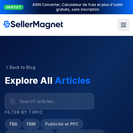
Suite PPC complète : PPC Manager pour le contrôle + AI
NOUVEAU
Engine pour l'automatisation
Back to Blog
Explore All
Articles
FILTER BY TOPIC
FBA
FBM
Publicité et PPC