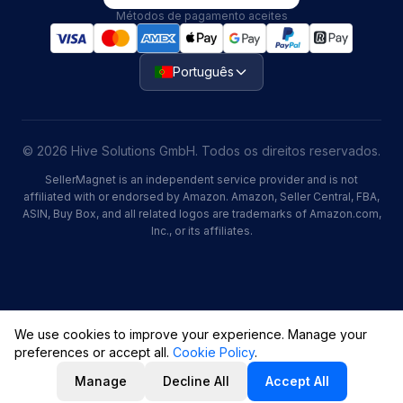
Métodos de pagamento aceites
Português
© 2026 Hive Solutions GmbH. Todos os direitos reservados.
SellerMagnet is an independent service provider and is not
affiliated with or endorsed by Amazon. Amazon, Seller Central, FBA,
ASIN, Buy Box, and all related logos are trademarks of Amazon.com,
Inc., or its affiliates.
We use cookies to improve your experience. Manage your
preferences or accept all.
Cookie Policy
.
Manage
Decline All
Accept All