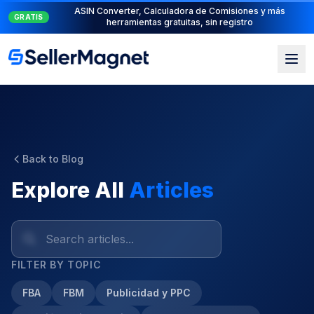
Suite PPC completa: PPC Manager para el control + AI
NUEVO
Engine para la automatización
Back to Blog
Explore All
Articles
FILTER BY TOPIC
FBA
FBM
Publicidad y PPC