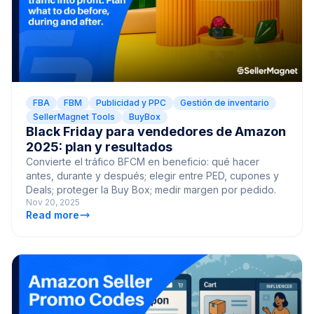
FBA
FBM
Publicidad y PPC
Gestión de inventario
SellerMagnet Tools
BuyBox
Black Friday para vendedores de Amazon
2025: plan y resultados
Convierte el tráfico BFCM en beneficio: qué hacer
antes, durante y después; elegir entre PED, cupones y
Deals; proteger la Buy Box; medir margen por pedido.
Nov 20, 2025
Read more