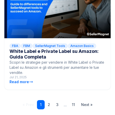
FBA
FBM
SellerMagnet Tools
Amazon Basics
White Label e Private Label su Amazon:
Guida Completa
Scopri le strategie per vendere in White Label o Private
Label su Amazon e gli strumenti per aumentare le tue
vendite.
Jul 21, 2025
Read more
...
« Prev
1
2
3
11
Next »