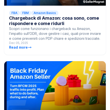
FBA
FBM
Amazon Basics
Chargeback di Amazon: cosa sono, come
rispondere e come ridurli
Scopri come funzionano i chargeback su Amazon,
l’impatto sull’ODR, dove gestire i casi, quali prove inviare
e come prevenirli con PDP chiare e spedizioni tracciate.
Dec 05, 2025
Read more