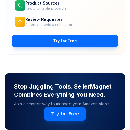
Product Sourcer
Find profitable products
Review Requester
Automate review collection
Try for Free
Stop Juggling Tools. SellerMagnet
Combines Everything You Need.
Join a smarter way to manage your Amazon store.
Try for Free