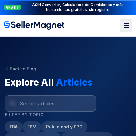
Suite PPC completa: PPC Manager para el control + AI
NUEVO
Engine para la automatización
Back to Blog
Explore All
Articles
FILTER BY TOPIC
FBA
FBM
Publicidad y PPC