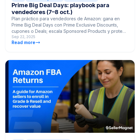
Prime Big Deal Days: playbook para
vendedores (7–8 oct.)
Plan práctico para vendedores de Amazon: gana en
Prime Big Deal Days con Prime Exclusive Discounts,
cupones o Deals; escala Sponsored Products y protege
Sep 22, 2025
el margen.
Read more