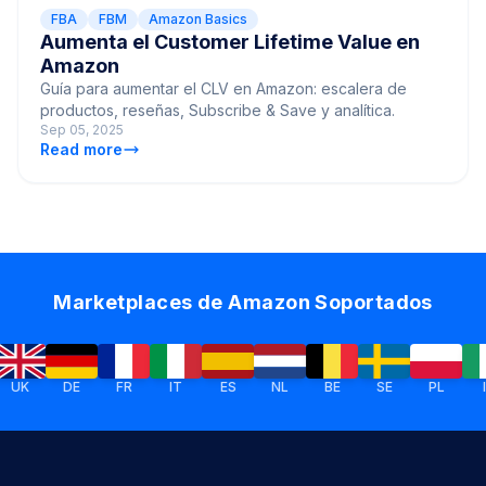
FBA
FBM
Amazon Basics
Aumenta el Customer Lifetime Value en
Amazon
Guía para aumentar el CLV en Amazon: escalera de
productos, reseñas, Subscribe & Save y analítica.
Sep 05, 2025
Read more
Marketplaces de Amazon Soportados
DE
FR
IT
ES
NL
BE
SE
PL
IE