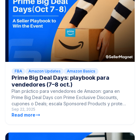
FBA
Amazon Updates
Amazon Basics
Prime Big Deal Days: playbook para
vendedores (7–8 oct.)
Plan práctico para vendedores de Amazon: gana en
Prime Big Deal Days con Prime Exclusive Discounts,
cupones o Deals; escala Sponsored Products y protege
Sep 22, 2025
el margen.
Read more