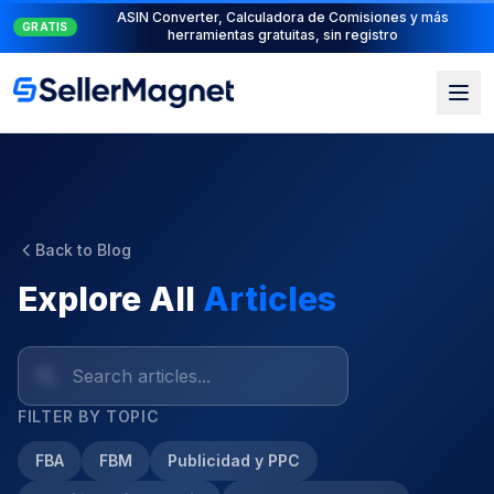
Suite PPC completa: PPC Manager para el control + AI
NUEVO
Engine para la automatización
Back to Blog
Explore All
Articles
FILTER BY TOPIC
FBA
FBM
Publicidad y PPC