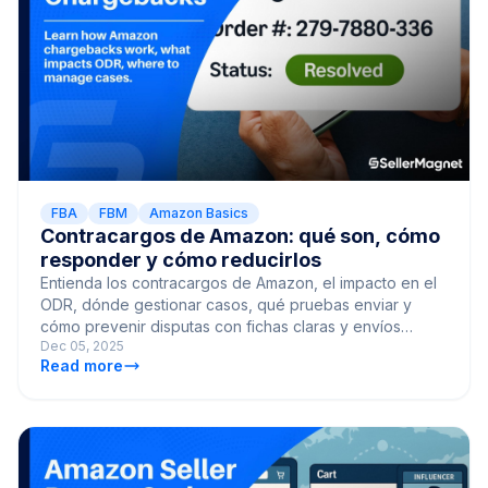
FBA
FBM
Amazon Basics
Contracargos de Amazon: qué son, cómo
responder y cómo reducirlos
Entienda los contracargos de Amazon, el impacto en el
ODR, dónde gestionar casos, qué pruebas enviar y
cómo prevenir disputas con fichas claras y envíos
Dec 05, 2025
rastreados.
Read more